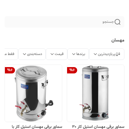
جستجو
مهسان
پربازدیدترین
برندها
قیمت
دسته‌بندی
فقط محصو
%
6
%
6
سماور برقی مهسان استیل کار 30
سماور برقی مهسان استیل کار با