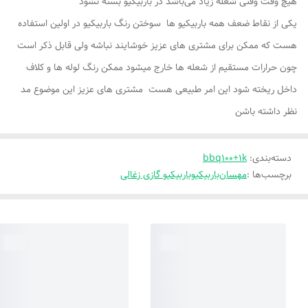
هیچ وقت وقتی شعله زیاد می‌باشد در باربیکیو بسته نشود
یکی از نقاط ضعف همه باربیکیو ها سوختن رنگ باربیکیو در اولین استفاده
هست که ممکن برای مشتری های عزیز خوشایند نباشه ولی قابل ذکر است
چون حرارات مستقیم از شعله ها خارج میشود ممکن رنگ لوله ها و کلاف
داخل ریخته شود این امر طبیعی هست مشتری های عزیز این موضوع مد
نظر داشته باشن
دسته‌بندی
:
bbq100+1k
برچسب‌ها :
مهسان
باربیکیو
باربیکیو گازی زغالی