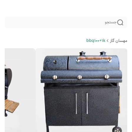
جستجو
مهسان گاز
bbq100+1k