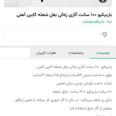
باربیکیو 100 سانت گازی زغالی بغل شعله کابین آهنی
برند:
باربیکیو مهسان
0
توضیحات
مشخصات
نظرات کاربران
باربیکیو 100 سانت گازی زغالی بغل شعله کابین آهنی
طول 100سانت،عرض 53سانت،ارتفاع 115،دهنه 31سانت
تعداد 10عدد ناودانی چدنی شش ضلعی
70 سانت باربیکیو +30 سانت اجاق شعله
دارای ی شلف می‌باشد در حال با گاز شهری کار میکند با تغییر ژیگلور
میتوان از گاز مایع استفاده کرد