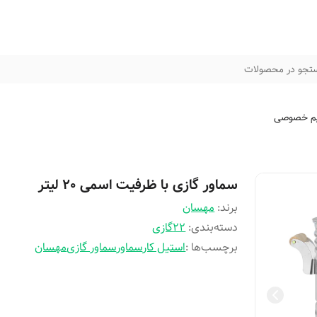
تجو در محصولات
م خصوصی
سماور گازی با ظرفیت اسمی 20 لیتر
برند:
مهسان
دسته‌بندی
:
22گازی
برچسب‌ها :
استیل کار
سماور
سماور گازی
مهسان