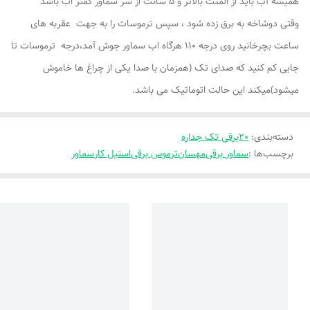
همیشه آب باید از المنت بالاتر و 5 سانت از سر سماور کمتر اب باشد
وقتی دوشاخه به برق زده شود ، سپس ترموسات را به جهت عقربه های
ساعت بچرخانید روی درجه 110 هرگاه اب سماور جوش آمد،درجه ترموسات تا
جایی کم کنید که صدای تک (همزمان با صدا یکی از چراغ ها خاموش
میشود)میکند این حالت اتوماتیک می باشد.
دسته‌بندی
:
20برقی تک جداره
برچسب‌ها :
سماور برقی
مهسان
ترموس برقی
استیل کار
سماور