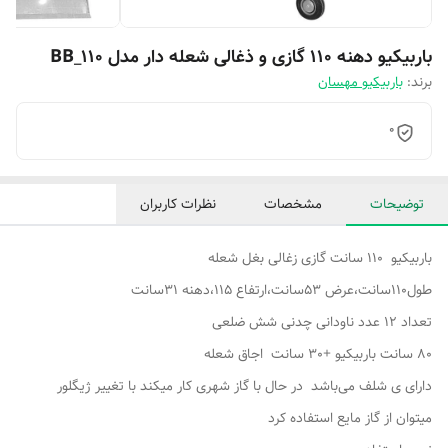
باربیکیو دهنه 110 گازی و ذغالی شعله دار مدل BB_110
برند:
باربیکیو مهسان
0
توضیحات
مشخصات
نظرات کاربران
باربیکیو 110 سانت گازی زغالی بغل شعله
طول110سانت،عرض 53سانت،ارتفاع 115،دهنه 31سانت
تعداد 12 عدد ناودانی چدنی شش ضلعی
80 سانت باربیکیو +30 سانت اجاق شعله
دارای ی شلف می‌باشد در حال با گاز شهری کار میکند با تغییر ژیگلور
میتوان از گاز مایع استفاده کرد