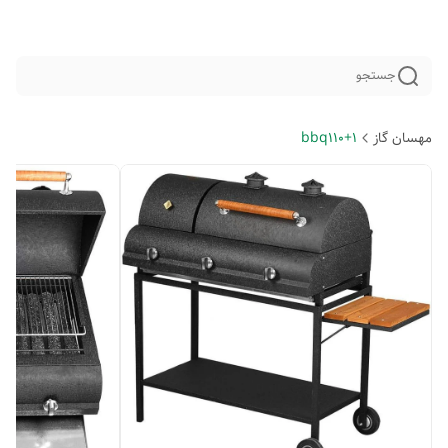
جستجو
مهسان گاز
bbq110+1