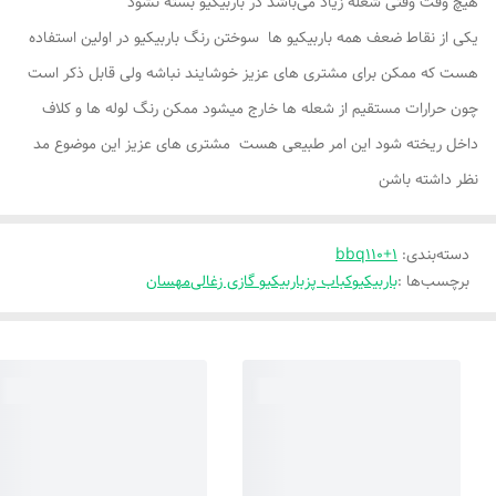
هیچ وقت وقتی شعله زیاد می‌باشد در باربیکیو بسته نشود
یکی از نقاط ضعف همه باربیکیو ها سوختن رنگ باربیکیو در اولین استفاده
هست که ممکن برای مشتری های عزیز خوشایند نباشه ولی قابل ذکر است
چون حرارات مستقیم از شعله ها خارج میشود ممکن رنگ لوله ها و کلاف
داخل ریخته شود این امر طبیعی هست مشتری های عزیز این موضوع مد
نظر داشته باشن
دسته‌بندی
:
bbq110+1
برچسب‌ها :
باربیکیو
کباب پز
باربیکیو گازی زغالی
مهسان