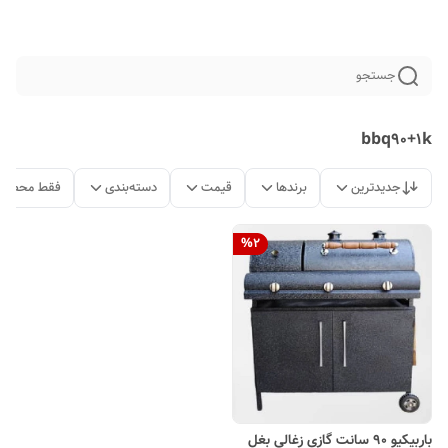
جستجو
bbq90+1k
جدیدترین
برندها
قیمت
دسته‌بندی
فقط محصولا
%
2
باربیکیو 90 سانت گازی زغالی بغل