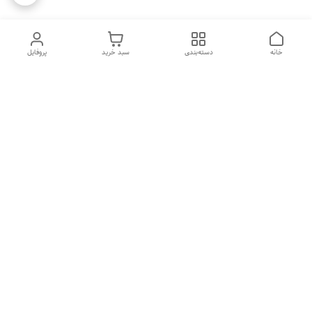
خانه
دسته‌بندی
سبد خرید
پروفایل
دسترسی سریع
تماس با ما
شکایات
درباره ما
قوانین و مقررات
سیاست حریم خصوصی
هفت روز هفته ، ۲۴ ساعت شبانه‌روز پاسخگوی شما هستیم