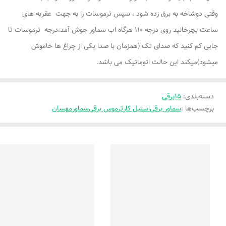
وقتی دوشاخه به برق زده شود ، سپس ترموسات را به جهت عقربه های
ساعت بچرخانید روی درجه 110 هرگاه اب سماور جوش آمد،درجه ترموسات تا
جایی کم کنید که صدای تک (همزمان با صدا یکی از چراغ ها خاموش
میشود)میکند این حالت اتوماتیک می باشد.
دسته‌بندی
:
15برقی
برچسب‌ها :
سماور برقی
استیل کار
ترموس برقی
سماور
مهسان