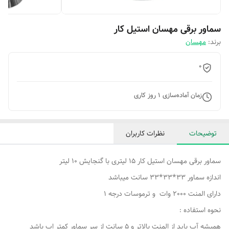
سماور برقی مهسان استیل کار
برند:
مهسان
0
زمان آماده‌سازی
1
روز کاری
توضیحات
نظرات کاربران
سماور برقی مهسان استیل کار 15 لیتری با گنجایش 10 لیتر
اندازه سماور 33*33*33 سانت میباشد
دارای المنت 2000 وات و ترموسات درجه 1
نحوه استفاده :
همیشه آب باید از المنت بالاتر و 5 سانت از سر سماور کمتر اب باشد