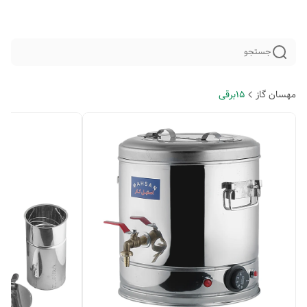
جستجو
مهسان گاز
15برقی