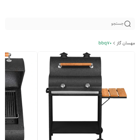
جستجو
مهسان گاز
bbq70