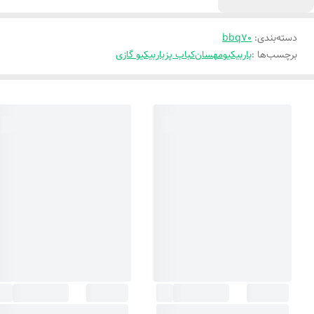
دسته‌بندی
:
bbq70
برچسب‌ها :
باربیکیو
مهسان
کباب پز
باربیکیو گازی