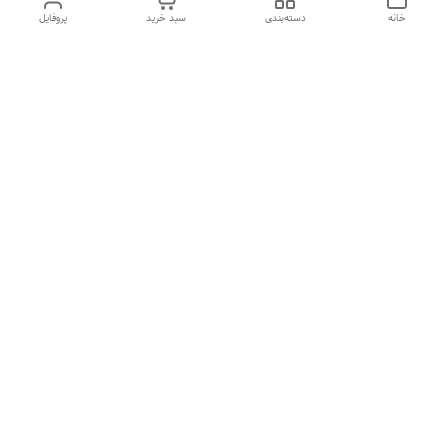
خانه
دسته‌بندی
سبد خرید
پروفایل
دسترسی سریع
تماس با ما
شکایات
درباره ما
قوانین و مقررات
سیاست حریم خصوصی
هفت روز هفته ، ۲۴ ساعت شبانه‌روز پاسخگوی شما هستیم
شماره تماس
09194087567