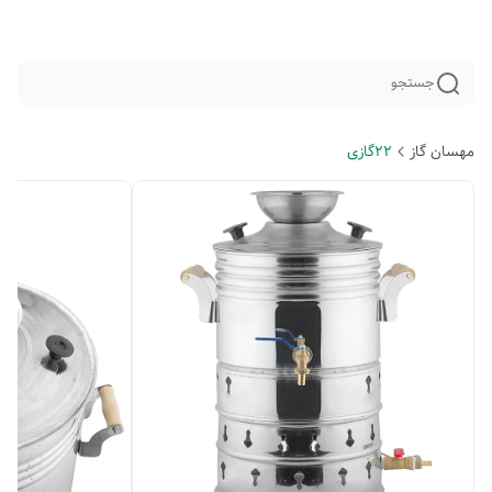
جستجو
مهسان گاز
22گازی