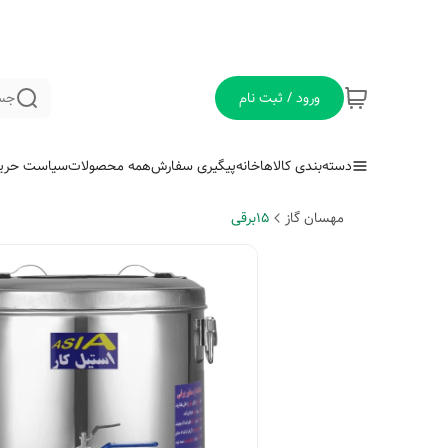
ورود / ثبت نام
جس
دسته‌بندی کالاها
خانه
پیگیری سفارش
همه محصولات
سیاست حری
مهسان گاز
15برقی