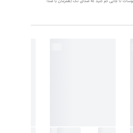
رخانید روی درجه 110 هرگاه اب سماور جوش آمد،درجه ترموسات تا جایی کم کنید که صدای تک (همزمان با صدا