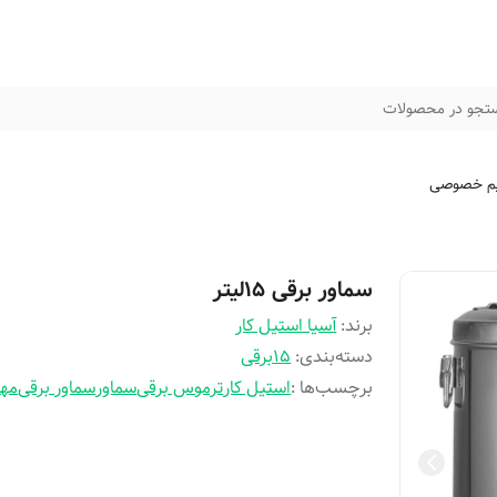
تجو در محصولات
م خصوصی
سماور برقی 15لیتر
برند:
آسیا استیل کار
دسته‌بندی
:
15برقی
برچسب‌ها :
استیل کار
ترموس برقی
سماور
سماور برقی
مه