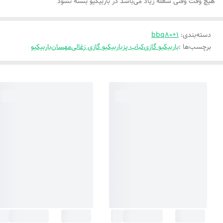
هیچ وقت وقتی شعله زیاد می‌باشد در باربیکیو بسته نشود
دسته‌بندی
:
bbq80+1
برچسب‌ها :
باربیکیو گازی
کباب پز
باربیکیو گازی زغالی
مهسان
باربیکیو