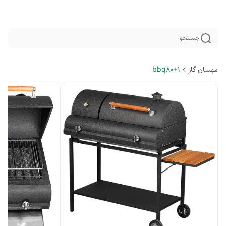
جستجو
مهسان گاز
bbq80+1