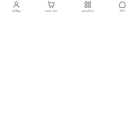
خانه
دسته‌بندی
سبد خرید
پروفایل
دسترسی سریع
تماس با ما
شکایات
درباره ما
قوانین و مقررات
سیاست حریم خصوصی
هفت روز هفته ، ۲۴ ساعت شبانه‌روز پاسخگوی شما هستیم
شماره تماس
09194087567