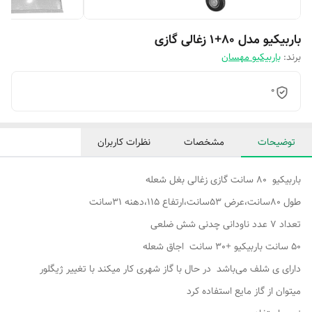
باربیکیو مدل 80+1 زغالی گازی
برند:
باربیکیو مهسان
0
توضیحات
مشخصات
نظرات کاربران
باربیکیو 80 سانت گازی زغالی بغل شعله
طول 80سانت،عرض 53سانت،ارتفاع 115،دهنه 31سانت
تعداد ۷ عدد ناودانی چدنی شش ضلعی
50 سانت باربیکیو +30 سانت اجاق شعله
دارای ی شلف می‌باشد در حال با گاز شهری کار میکند با تغییر ژیگلور
میتوان از گاز مایع استفاده کرد