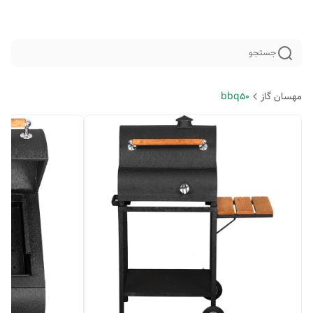
جستجو
مهسان گاز
bbq50