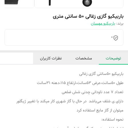
باربیکیو گازی زغالی 50 سانتی متری
برند:
باربیکیو مهسان
0
توضیحات
مشخصات
نظرات کاربران
باربیکیو 50سانتی گازی زغالی
طول 50سانت،عرض 53سانت،ارتفاع 115،دهنه 31سانت
تعداد ۷ عدد ناودانی چدنی شش ضلعی
دارای ی شلف می‌باشد در حال با گاز شهری کار میکند با تغییر ژیگلور
میتوان از گاز مایع استفاده کرد
نحوه استفاده: