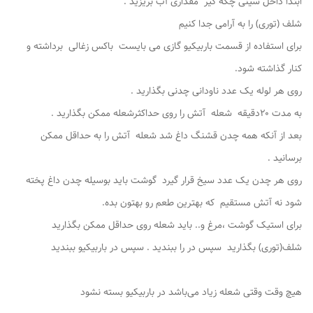
ابتدا داخل سینی چکه گیر مقداری آب بریزید .
شلف (توری) را به آرامی جدا کنیم
برای استفاده از قسمت باربیکیو ‌گازی می بایست باکس زغالی برداشته و
کنار گذاشته شود.
روی هر لوله یک عدد ناودانی چدنی بگذارید .
به مدت ۲۰دقیقه شعله آتش را روی حداکثرشعله ممکن بگذارید .
بعد از آنکه همه چدن قشنگ داغ شد شعله آتش را به حداقل ممکن
برسانید .
روی هر چدن یک عدد سیخ قرار گیرد گوشت باید بوسیله چدن داغ پخته
شود نه آتش مستقیم که بهترین طعم رو بهتون بده.
برای استیک گوشت ،مرغ و.. باید شعله روی حداقل ممکن بگذارید
شلف(توری) بگذارید سپس در را ببندید . سپس در باربیکیو ببندید
هیچ وقت وقتی شعله زیاد می‌باشد در باربیکیو بسته نشود