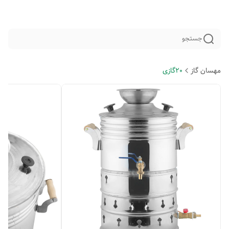
جستجو
مهسان گاز
20گازی