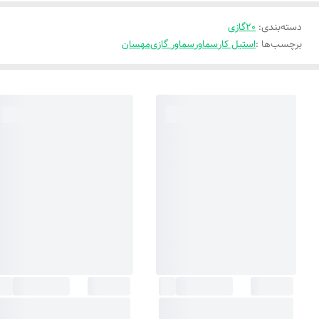
دسته‌بندی
:
20گازی
برچسب‌ها :
استیل کار
سماور
سماور گازی
مهسان