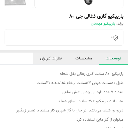
باربیکیو گازی ذغالی جی 80
برند:
باربیکیو مهسان
0
توضیحات
مشخصات
نظرات کاربران
باربیکیو 80 سانت گازی زغالی بغل شعله
طول 80سانت،عرض 53سانت،ارتفاع 115،دهنه 31سانت
تعداد ۷ عدد ناودانی چدنی شش ضلعی
50 سانت باربیکیو +30 سانت اجاق شعله
دارای ی شلف می‌باشد در حال با گاز شهری کار میکند با تغییر ژیگلور
میتوان از گاز مایع استفاده کرد