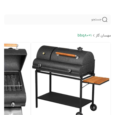
جستجو
مهسان گاز
bbq80+1