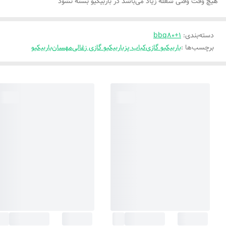
هیچ وقت وقتی شعله زیاد می‌باشد در باربیکیو بسته نشود
دسته‌بندی
:
bbq80+1
برچسب‌ها :
باربیکیو گازی
کباب پز
باربیکیو گازی زغالی
مهسان
باربیکیو