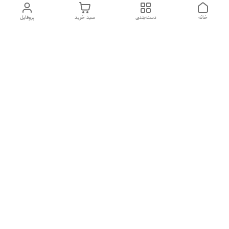
خانه
دسته‌بندی
سبد خرید
پروفایل
دسترسی سریع
تماس با ما
شکایات
درباره ما
قوانین و مقررات
سیاست حریم خصوصی
هفت روز هفته ، ۲۴ ساعت شبانه‌روز پاسخگوی شما هستیم
شماره تماس
09194087567