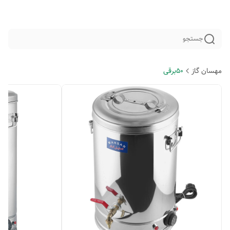
جستجو
مهسان گاز
50برقی