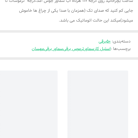
ساعت بچرخانید روی درجه 110 هرگاه اب سماور جوش آمد،درجه ترموسات تا
جایی کم کنید که صدای تک (همزمان با صدا یکی از چراغ ها خاموش
میشود)میکند این حالت اتوماتیک می باشد.
دسته‌بندی
:
50برقی
برچسب‌ها :
استیل کار
سماور
ترموس برقی
سماور برقی
مهسان