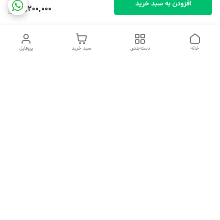
افزودن به سبد خرید
12,200,000
خانه
دسته‌بندی
سبد خرید
پروفایل
دسترسی سریع
تماس با ما
شکایات
درباره ما
قوانین و مقررات
سیاست حریم خصوصی
هفت روز هفته ، ۲۴ ساعت شبانه‌روز پاسخگوی شما هستیم