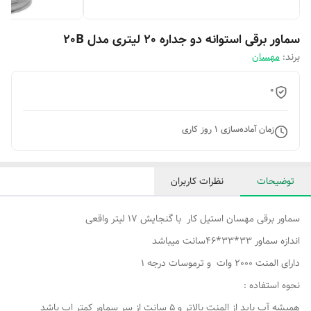
سماور برقی استوانه دو جداره 20 لیتری مدل 20B
برند:
مهسان
0
زمان آماده‌سازی
1
روز کاری
توضیحات
نظرات کاربران
سماور برقی مهسان استیل کار با گنجایش 17 لیتر واقعی
اندازه سماور 33*33*46سانت میباشد
دارای المنت 2000 وات و ترموسات درجه 1
نحوه استفاده :
همیشه آب باید از المنت بالاتر و 5 سانت از سر سماور کمتر اب باشد