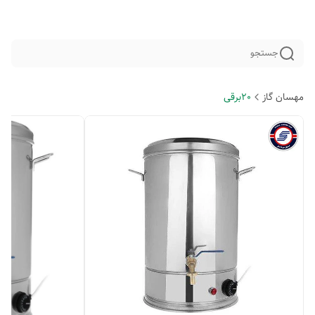
جستجو
مهسان گاز
20برقی