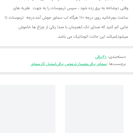
وقتی دوشاخه به برق زده شود ، سپس ترموسات را به جهت عقربه های
ساعت بچرخانید روی درجه 110 هرگاه اب سماور جوش آمد،درجه ترموسات تا
جایی کم کنید که صدای تک (همزمان با صدا یکی از چراغ ها خاموش
میشود)میکند این حالت اتوماتیک می باشد.
دسته‌بندی
:
20برقی
برچسب‌ها :
سماور برقی
مهسان
ترموس برقی
استیل کار
سماور