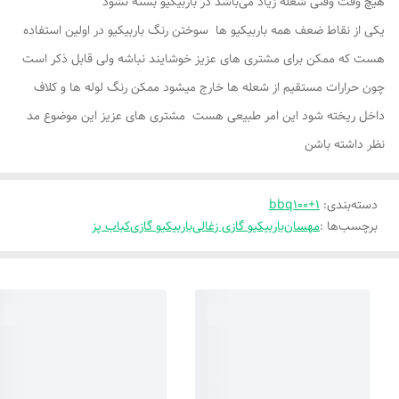
هیچ وقت وقتی شعله زیاد می‌باشد در باربیکیو بسته نشود
یکی از نقاط ضعف همه باربیکیو ها سوختن رنگ باربیکیو در اولین استفاده
هست که ممکن برای مشتری های عزیز خوشایند نباشه ولی قابل ذکر است
چون حرارات مستقیم از شعله ها خارج میشود ممکن رنگ لوله ها و کلاف
داخل ریخته شود این امر طبیعی هست مشتری های عزیز این موضوع مد
نظر داشته باشن
دسته‌بندی
:
bbq100+1
برچسب‌ها :
مهسان
باربیکیو گازی زغالی
باربیکیو گازی
کباب پز