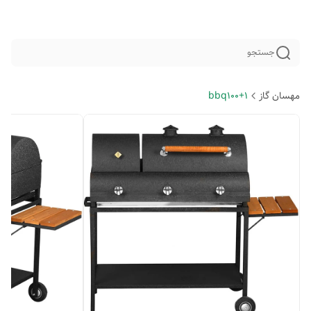
جستجو
مهسان گاز
bbq100+1