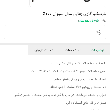
باربیکیو گازی زغالی مدل سوزان G100
برند:
باربیکیو مهسان
0
توضیحات
مشخصات
نظرات کاربران
باربیکیو 100 سانت گازی زغالی بغل شعله
طول 100سانت،عرض 53سانت،ارتفاع 115،دهنه 31سانت
تعداد 10 عدد ناودانی چدنی شش ضلعی
70 سانت باربیکیو +30 سانت اجاق شعله
دارای ی شلف می‌باشد در حال با گاز شهری کار میکند با تغییر ژیگلور
میتوان از گاز مایع استفاده کرد