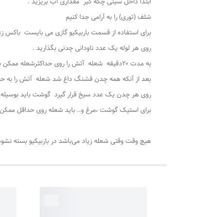
ابتدا داخل سینی چکه گیر مقداری آب بریزید .
شلف (توری) را به آرامی جدا کنیم
برای استفاده از قسمت باربیکیو ‌گازی می بایست باکس زغ
روی هر لوله یک عدد ناودانی چدنی بگذارید .
به مدت ۲۰دقیقه شعله آتش را روی حداکثرشعله ممکن بگذارید .
بعد از آنکه همه چدن قشنگ داغ شد شعله آتش را به حد
روی هر چدن یک عدد سیخ قرار گیرد گوشت باید بوسیله 
برای استیک گوشت ،مرغ و.. باید شعله روی حداقل ممکن ب
هیچ وقت وقتی شعله زیاد می‌باشد در باربیکیو بسته نشو