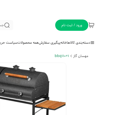
ورود / ثبت نام
جس
دسته‌بندی کالاها
خانه
پیگیری سفارش
همه محصولات
سیاست حری
مهسان گاز
bbq110+1