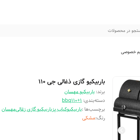
تجو در محصولات
م خصوصی
باربیکیو گازی ذغالی جی 110
برند:
باربیکیو مهسان
دسته‌بندی
:
bbq110+1
برچسب‌ها :
باربیکیو
کباب پز
باربیکیو گازی زغالی
مهسان
رنگ
:
مشکی