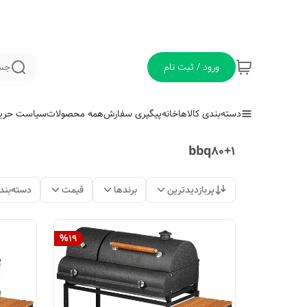
ورود / ثبت نام
جس
دسته‌بندی کالاها
خانه
پیگیری سفارش
همه محصولات
سیاست حری
bbq80+1
پربازدیدترین
برندها
قیمت
دسته‌بند
%
19