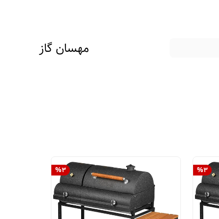
مهسان گاز
%
3
%
3