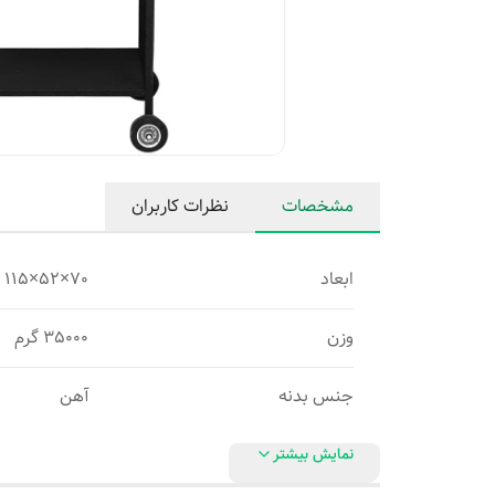
مشخصات
نظرات کاربران
ابعاد
70×52×115 سانتی‌متر
وزن
35000 گرم
جنس بدنه
آهن
نمایش بیشتر