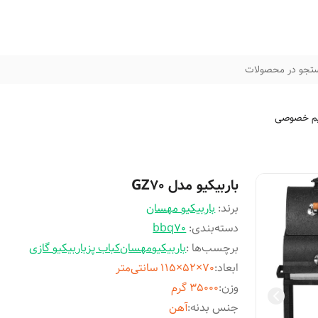
تجو در محصولات
م خصوصی
باربیکیو مدل GZ70
برند:
باربیکیو مهسان
دسته‌بندی
:
bbq70
برچسب‌ها :
باربیکیو
مهسان
کباب پز
باربیکیو گازی
ابعاد
:
70×52×115 سانتی‌متر
وزن
:
35000 گرم
جنس بدنه
:
آهن