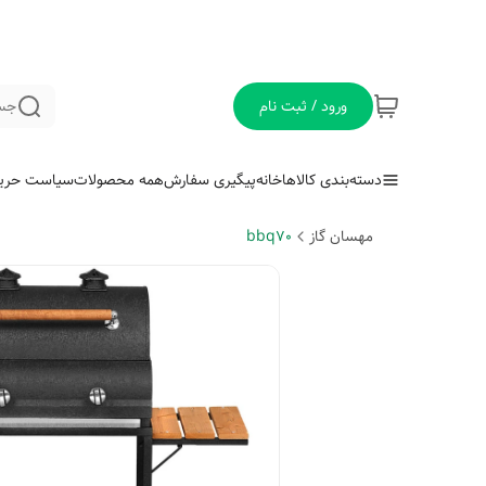
ورود / ثبت نام
جس
دسته‌بندی کالاها
خانه
پیگیری سفارش
همه محصولات
سیاست حری
مهسان گاز
bbq70