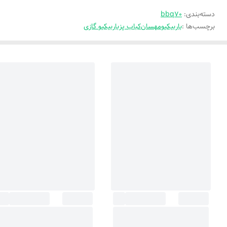
دسته‌بندی
:
bbq70
برچسب‌ها :
باربیکیو
مهسان
کباب پز
باربیکیو گازی