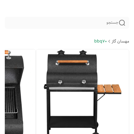
جستجو
مهسان گاز
bbq70