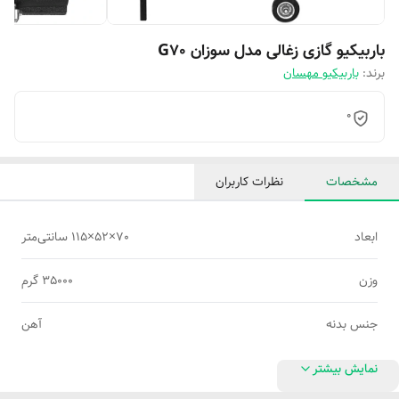
باربیکیو گازی زغالی مدل سوزان G70
برند:
باربیکیو مهسان
0
مشخصات
نظرات کاربران
ابعاد
70×52×115 سانتی‌متر
وزن
35000 گرم
جنس بدنه
آهن
نمایش بیشتر