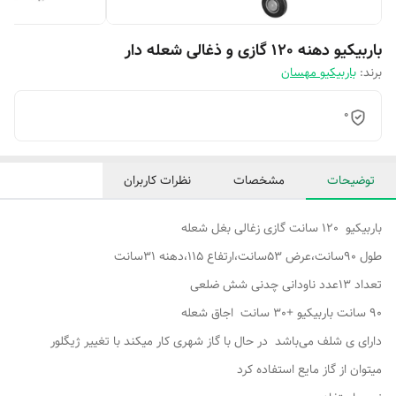
باربیکیو دهنه 120 گازی و ذغالی شعله دار
برند:
باربیکیو مهسان
0
توضیحات
مشخصات
نظرات کاربران
باربیکیو 120 سانت گازی زغالی بغل شعله
طول 90سانت،عرض 53سانت،ارتفاع 115،دهنه 31سانت
تعداد 13عدد ناودانی چدنی شش ضلعی
90 سانت باربیکیو +30 سانت اجاق شعله
دارای ی شلف می‌باشد در حال با گاز شهری کار میکند با تغییر ژیگلور
میتوان از گاز مایع استفاده کرد