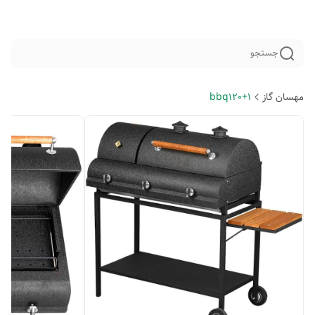
جستجو
مهسان گاز
bbq120+1