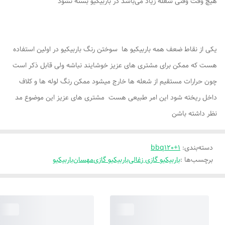
هیچ وقت وقتی شعله زیاد می‌باشد در باربیکیو بسته نشود
یکی از نقاط ضعف همه باربیکیو ها سوختن رنگ باربیکیو در اولین استفاده
هست که ممکن برای مشتری های عزیز خوشایند نباشه ولی قابل ذکر است
چون حرارات مستقیم از شعله ها خارج میشود ممکن رنگ لوله ها و کلاف
داخل ریخته شود این امر طبیعی هست مشتری های عزیز این موضوع مد
نظر داشته باشن
دسته‌بندی
:
bbq120+1
برچسب‌ها :
باربیکیو گازی زغالی
باربیکیو گازی
مهسان
باربیکیو