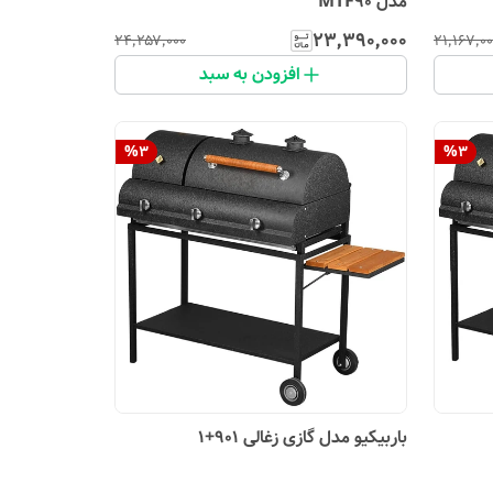
مدل MTF90
۲۳٬۳۹۰٬۰۰۰
۲۴٬۲۵۷٬۰۰۰
۲۱٬۱۶۷٬۰۰
افزودن به سبد
%
3
%
3
باربیکیو مدل گازی زغالی 901+1