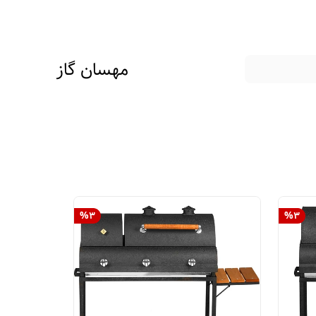
مهسان گاز
%
3
%
3