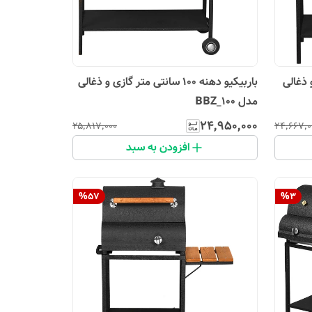
زی و ذغالی
باربیکیو دهنه 100 سانتی متر گازی و ذغالی
مدل BBZ_100
۲۴٬۹۵۰٬۰۰۰
۲۵٬۸۱۷٬۰۰۰
۲۴٬۶۶۷٬۰
افزودن به سبد
%
57
%
3