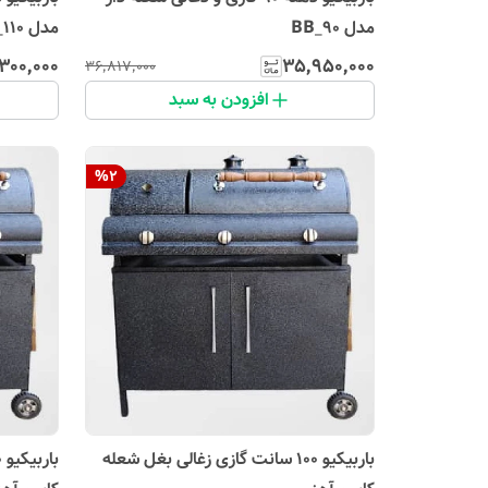
مدل BB_90
مدل BB_110
۳۰۰٬۰۰۰
۳۵٬۹۵۰٬۰۰۰
۳۶٬۸۱۷٬۰۰۰
افزودن به سبد
%
2
باربیکیو 100 سانت گازی زغالی بغل شعله