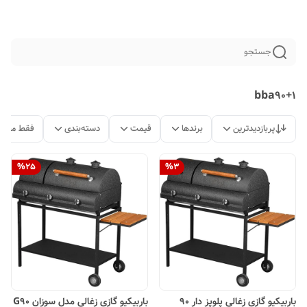
جستجو
bba90+1
پربازدیدترین
برندها
قیمت
دسته‌بندی
فقط محصو
%
25
%
3
باربیکیو گازی زغالی پلوپز دار 90
باربیکیو گازی زغالی مدل سوزان G90