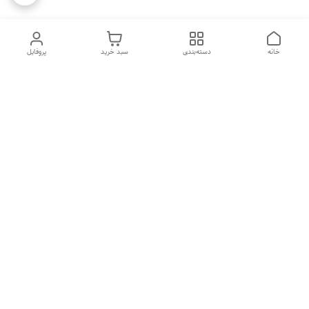
خانه
دسته‌بندی
سبد خرید
پروفایل
دسترسی سریع
تماس با ما
شکایات
درباره ما
قوانین و مقررات
سیاست حریم خصوصی
هفت روز هفته ، ۲۴ ساعت شبانه‌روز پاسخگوی شما هستیم