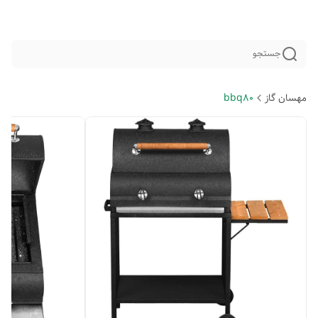
جستجو
مهسان گاز
bbq80