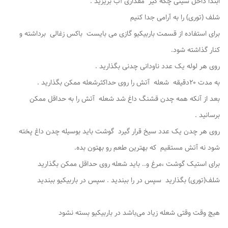
ابتدا داخل سینی چکه گیر مقداری آب بریزید .
شلف (توری) را به آرامی جدا کنیم
برای استفاده از قسمت باربیکیو ‌گازی می بایست باکس زغالی برداشته و
کنار گذاشته شود.
روی هر لوله یک عدد ناودانی چدنی بگذارید .
به مدت ۲۰دقیقه شعله آتش را روی حداکثرشعله ممکن بگذارید .
بعد از آنکه همه چدن قشنگ داغ شد شعله آتش را به حداقل ممکن
برسانید .
روی هر چدن یک عدد سیخ قرار گیرد گوشت باید بوسیله چدن داغ پخته
شود نه آتش مستقیم که بهترین طعم رو بهتون بده.
برای استیک گوشت ،مرغ و.. باید شعله روی حداقل ممکن بگذارید
شلف(توری) بگذارید سپس در را ببندید . سپس در باربیکیو ببندید
هیچ وقت وقتی شعله زیاد می‌باشد در باربیکیو بسته نشود