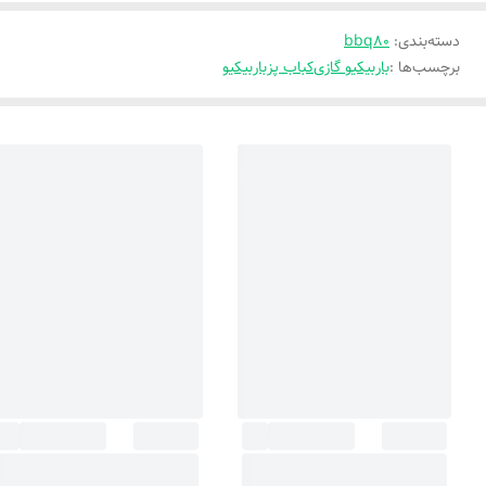
دسته‌بندی
:
bbq80
برچسب‌ها :
باربیکیو گازی
کباب پز
باربیکیو