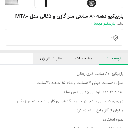
باربیکیو دهنه 80 سانتی متر گازی و ذغالی مدل MT80
برند:
باربیکیو مهسان
0
توضیحات
مشخصات
نظرات کاربران
باربیکیو 80 سانت گازی زغالی
طول 80سانت،عرض 53سانت،ارتفاع 115،دهنه 31سانت
تعداد 12 عدد ناودانی چدنی شش ضلعی
دارای ی شلف می‌باشد در حال با گاز شهری کار میکند با تغییر ژیگلور
میتوان از گاز مایع استفاده کرد
نحوه استفاده: