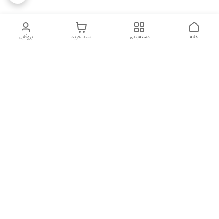
خانه
دسته‌بندی
سبد خرید
پروفایل
دسترسی سریع
تماس با ما
شکایات
درباره ما
قوانین و مقررات
سیاست حریم خصوصی
هفت روز هفته ، ۲۴ ساعت شبانه‌روز پاسخگوی شما هستیم