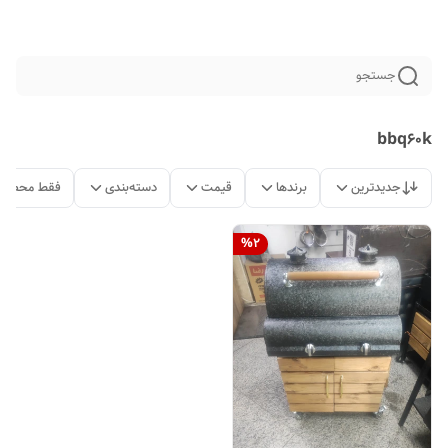
جستجو
bbq60k
جدیدترین
برندها
قیمت
دسته‌بندی
فقط محصولا
%
2