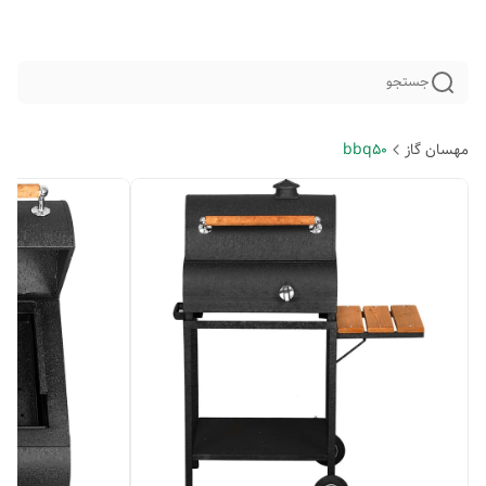
جستجو
مهسان گاز
bbq50