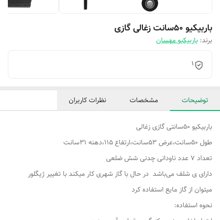
باربیکیو 50سانت زغالی گازی
برند:
باربیکیو مهسان
1
توضیحات
مشخصات
نظرات کاربران
باربیکیو 50سانتی گازی زغالی
طول 50سانت،عرض 53سانت،ارتفاع 115،دهنه 31سانت
تعداد ۷ عدد ناودانی چدنی شش ضلعی
دارای ی شلف می‌باشد در حال با گاز شهری کار میکند با تغییر ژیگلور
میتوان از گاز مایع استفاده کرد
نحوه استفاده: