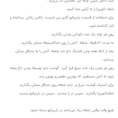
ابتدا داخل سینی چکه گیر مقداری آب بریزید .
شلف (توری) را به آرامی جدا کنیم
برای استفاده از قسمت باربیکیو ‌گازی می بایست باکس زغالی برداشته و
کنار گذاشته شود.
روی هر لوله یک عدد ناودانی چدنی بگذارید .
به مدت ۲۰دقیقه شعله آتش را روی حداکثرشعله ممکن بگذارید .
بعد از آنکه همه چدن قشنگ داغ شد شعله آتش را به حداقل ممکن
برسانید .
روی هر چدن یک عدد سیخ قرار گیرد گوشت باید بوسیله چدن داغ پخته
شود نه آتش مستقیم که بهترین طعم رو بهتون بده.
برای استیک گوشت ،مرغ و.. باید شعله روی حداقل ممکن بگذارید
شلف(توری) بگذارید سپس در را ببندید . سپس در باربیکیو ببندید
هیچ وقت وقتی شعله زیاد می‌باشد در باربیکیو بسته نشود