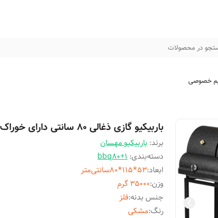
تجو در محصولات
م خصوصی
باربیکیو گازی ذغالی 80 سانتی دارای خوراک پز
برند:
باربیکیو مهسان
دسته‌بندی
:
bbq80+1
ابعاد
:
53*115*80سانتی‌متر
وزن
:
35000 گرم
جنس بدنه
:
فلز
رنگ
:
مشکی