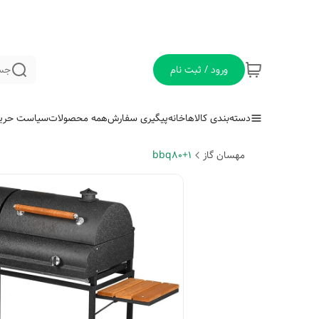
ورود / ثبت نام
جس
دسته‌بندی کالاها
خانه
پیگیری سفارش
همه محصولات
سیاست حری
مهسان گاز
bbq80+1