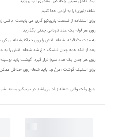
ابتدا داخل سینی چکه گیر مقداری آب بریزید .
شلف (توری) را به آرامی جدا کنیم
برای استفاده از قسمت باربیکیو ‌گازی می بایست باکس زغ
روی هر لوله یک عدد ناودانی چدنی بگذارید .
به مدت ۲۰دقیقه شعله آتش را روی حداکثرشعله ممکن بگذارید .
بعد از آنکه همه چدن قشنگ داغ شد شعله آتش را به حد
روی هر چدن یک عدد سیخ قرار گیرد گوشت باید بوسیله 
برای استیک گوشت ،مرغ و.. باید شعله روی حداقل ممکن ب
هیچ وقت وقتی شعله زیاد می‌باشد در باربیکیو بسته نشو