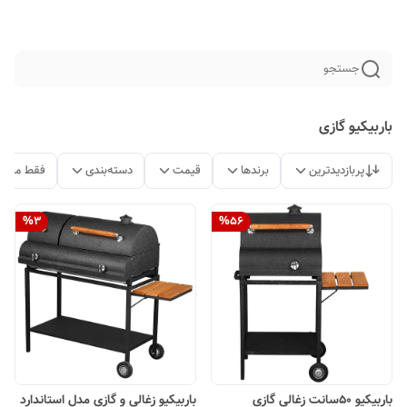
جستجو
باربیکیو گازی
پربازدیدترین
برندها
قیمت
دسته‌بندی
فقط محصو
%
3
%
56
باربیکیو 50سانت زغالی گازی
باربیکیو زغالی و گازی مدل استاندارد