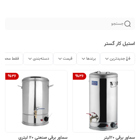
جستجو
استیل کار گستر
جدیدترین
برندها
قیمت
دسته‌بندی
فقط محصولا
%
36
%
36
سماور برقی 20لیتر
سماور برقی صنعتی 20 لیتری