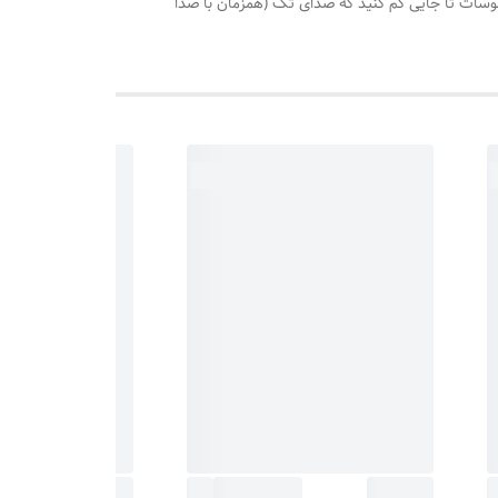
رخانید روی درجه 110 هرگاه اب سماور جوش آمد،درجه ترموسات تا جایی کم کنید که صدای تک (همزمان با صدا