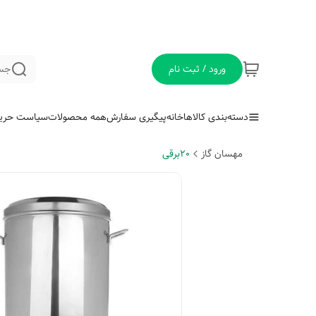
ورود / ثبت نام
جس
دسته‌بندی کالاها
خانه
پیگیری سفارش
همه محصولات
سیاست حری
مهسان گاز
20برقی