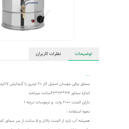
توضیحات
نظرات کاربران
....
سماور برقی مهسان استیل کار 20 لیتری با گنجایش 17لیتر
اندازه سماور 33*33*46سانت میباشد
دارای المنت 2000 وات و ترموسات درجه 1
نحوه استفاده :
همیشه آب باید از المنت بالاتر و 5 سانت از سر سماور کمتر اب باشد