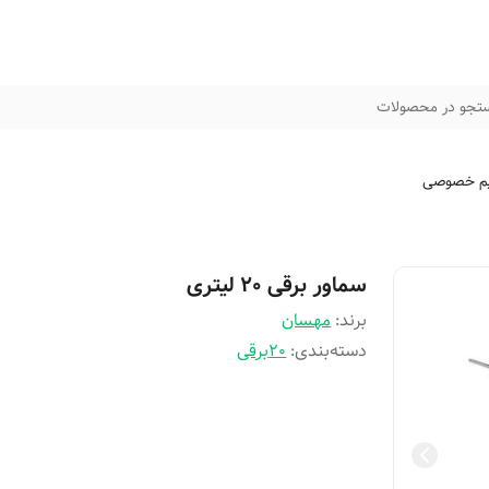
تجو در محصولات
م خصوصی
سماور برقی 20 لیتری
برند:
مهسان
دسته‌بندی
:
20برقی