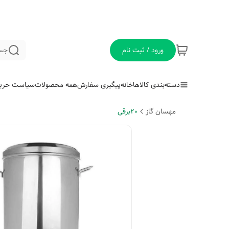
ورود / ثبت نام
جس
دسته‌بندی کالاها
خانه
پیگیری سفارش
همه محصولات
سیاست حری
مهسان گاز
20برقی