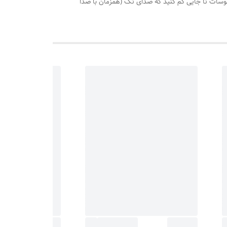
رخانید روی درجه 110 هرگاه اب سماور جوش آمد،درجه ترموسات تا جایی کم کنید که صدای تک (همزمان با صدا