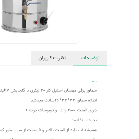
توضیحات
نظرات کاربران
....
سماور برقی مهسان استیل کار 20 لیتری با گنجایش 17لیتر
اندازه سماور 33*33*46سانت میباشد
دارای المنت 2000 وات و ترموسات درجه 1
نحوه استفاده :
همیشه آب باید از المنت بالاتر و 5 سانت از سر سماور کمتر اب باشد