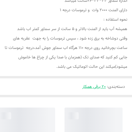
اندازه سماور 33*33*46سانت میباشد
دارای المنت 2000 وات و ترموسات درجه 1
نحوه استفاده :
همیشه آب باید از المنت بالاتر و 5 سانت از سر سماور کمتر اب باشد
وقتی دوشاخه به برق زده شود ، سپس ترموسات را به جهت عقربه های
ساعت بچرخانید روی درجه 110 هرگاه اب سماور جوش آمد،درجه ترموسات تا
جایی کم کنید که صدای تک (همزمان با صدا یکی از چراغ ها خاموش
میشود)میکند این حالت اتوماتیک می باشد.
دسته‌بندی
:
20 برقی همکار