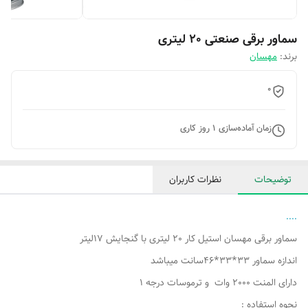
سماور برقی صنعتی 20 لیتری
برند:
مهسان
0
زمان آماده‌سازی
1
روز کاری
توضیحات
نظرات کاربران
....
سماور برقی مهسان استیل کار 20 لیتری با گنجایش 17لیتر
اندازه سماور 33*33*46سانت میباشد
دارای المنت 2000 وات و ترموسات درجه 1
نحوه استفاده :