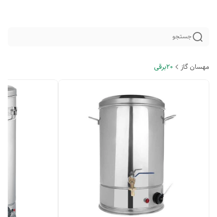
جستجو
مهسان گاز
20برقی