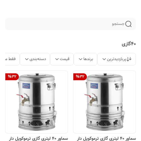
جستجو
40گازی
پربازدیدترین
برندها
قیمت
دسته‌بندی
فقط محصو
%
32
%
32
سماور 40 لیتری گازی ترموکوپل دار
سماور 40 لیتری گازی ترموکوپل دار