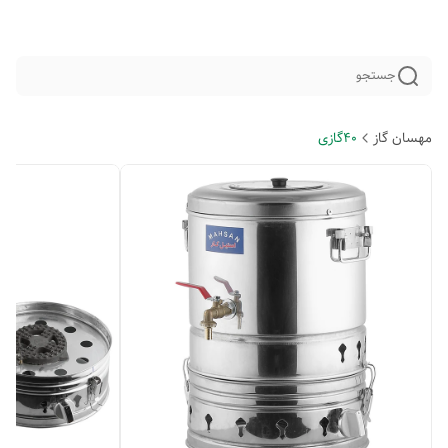
جستجو
مهسان گاز
40گازی