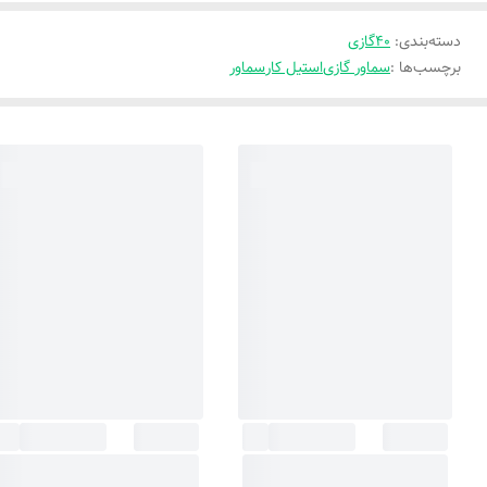
دسته‌بندی
:
40گازی
برچسب‌ها :
سماور گازی
استیل کار
سماور