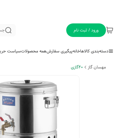
ورود / ثبت نام
جس
دسته‌بندی کالاها
خانه
پیگیری سفارش
همه محصولات
سیاست حری
مهسان گاز
40گازی