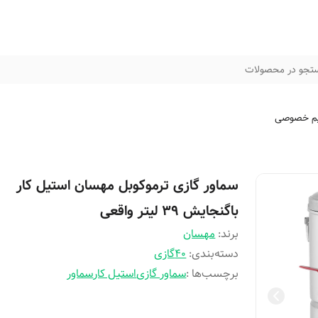
تجو در محصولات
م خصوصی
سماور گازی ترموکوبل مهسان استیل کار
باگنجایش 39 لیتر واقعی
برند:
مهسان
دسته‌بندی
:
40گازی
برچسب‌ها :
سماور گازی
استیل کار
سماور