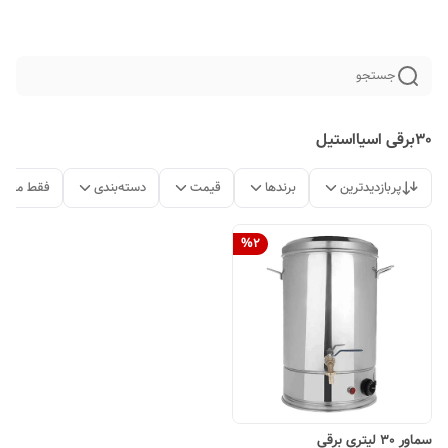
جستجو
30برقی اسیااستیل
پربازدیدترین
برندها
قیمت
دسته‌بندی
فقط محصو
%
2
سماور 30 لیتری برقی