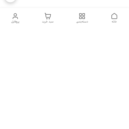
خانه
دسته‌بندی
سبد خرید
پروفایل
دسترسی سریع
تماس با ما
شکایات
درباره ما
قوانین و مقررات
سیاست حریم خصوصی
هفت روز هفته ، ۲۴ ساعت شبانه‌روز پاسخگوی شما هستیم