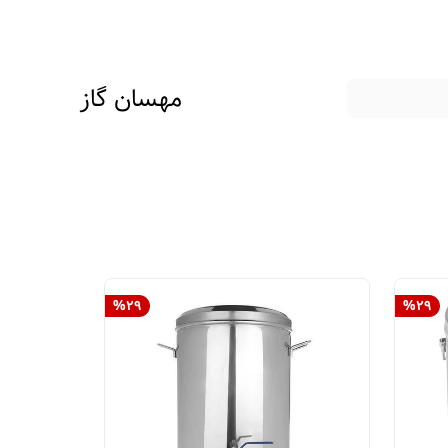
مهسان گاز
%
29
%
29