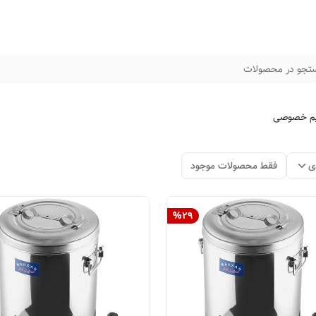
تجو در محصولات
م خصوصی
ی
فقط محصولات موجود
%
29