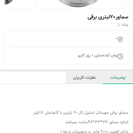
سماور20لیتری برقی
برند:
1
0
زمان آماده‌سازی
1
روز کاری
توضیحات
نظرات کاربران
سماور برقی مهسانل استیل کار 20 لیتری با گنجایش 17لیتر
اندازه سماور 33*33*46سانت میباشد
دارای المنت 2000 وات و ترموسات درجه 1