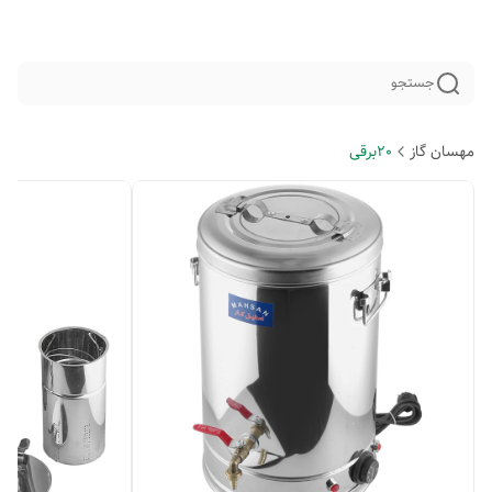
جستجو
مهسان گاز
20برقی