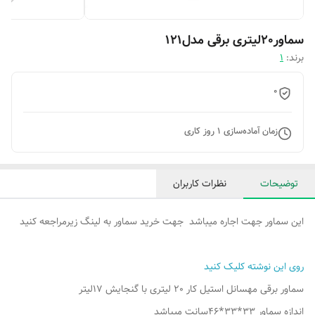
سماور20لیتری برقی مدل121
برند:
1
0
زمان آماده‌سازی
1
روز کاری
توضیحات
نظرات کاربران
این سماور جهت اجاره میباشد جهت خرید سماور به لینگ زیرمراجعه کنید
روی این نوشته کلیک کنید
سماور برقی مهسانل استیل کار 20 لیتری با گنجایش 17لیتر
اندازه سماور 33*33*46سانت میباشد