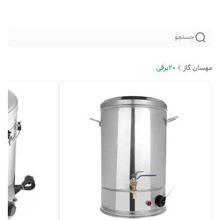
جستجو
مهسان گاز
20برقی