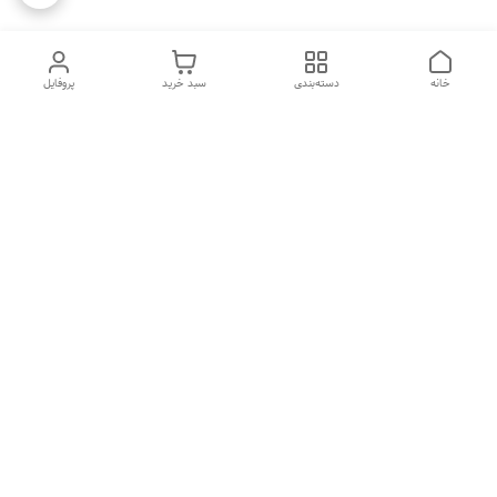
خانه
دسته‌بندی
سبد خرید
پروفایل
دسترسی سریع
تماس با ما
شکایات
درباره ما
قوانین و مقررات
سیاست حریم خصوصی
هفت روز هفته ، ۲۴ ساعت شبانه‌روز پاسخگوی شما هستیم