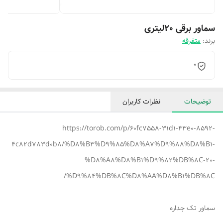
سماور برقی 20لیتری
برند:
متفرقه
0
توضیحات
نظرات کاربران
https://torob.com/p/60fc7558-31d1-43e0-8592-
4c82d783d0b8/%D8%B3%D9%85%D8%A7%D9%88%D8%B1-
%D8%A8%D8%B1%D9%82%DB%8C-20-
%D9%84%DB%8C%D8%AA%D8%B1%DB%8C/
سماور تک جداره