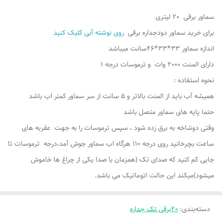
سماور برقی 20 لیتری
برای خرید سماور دودجداره برقی
روی نوشته آبی کلیک کنید
اندازه سماور 33*33*46سانت میباشد
دارای المنت 2000 وات و ترموسات درجه 1
نحوه استفاده :
همیشه آب باید از المنت بالاتر و 5 سانت از سر سماور کمتر اب باشد
حتما پایه های سماور متصل باشد
وقتی دوشاخه به برق زده شود ، سپس ترموسات را به جهت عقربه های
ساعت بچرخانید روی درجه 110 هرگاه اب سماور جوش آمد،درجه ترموسات تا
جایی کم کنید که صدای تک (همزمان با صدا یکی از چراغ ها خاموش
میشود)میکند این حالت اتوماتیک می باشد.
دسته‌بندی
:
20برقی تک جداره