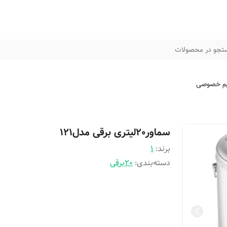
تجو در محصولات
م خصوصی
سماور20لیتری برقی مدل121
برند:
1
دسته‌بندی
:
20برقی