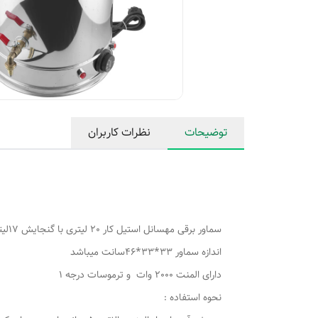
توضیحات
نظرات کاربران
سماور برقی مهسانل استیل کار 20 لیتری با گنجایش 17لیتر
اندازه سماور 33*33*46سانت میباشد
دارای المنت 2000 وات و ترموسات درجه 1
نحوه استفاده :