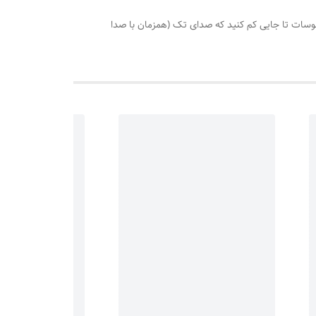
رخانید روی درجه 110 هرگاه اب سماور جوش آمد،درجه ترموسات تا جایی کم کنید که صدای تک (همزمان با صدا