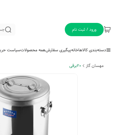
ورود / ثبت نام
جس
دسته‌بندی کالاها
خانه
پیگیری سفارش
همه محصولات
سیاست حری
مهسان گاز
20برقی