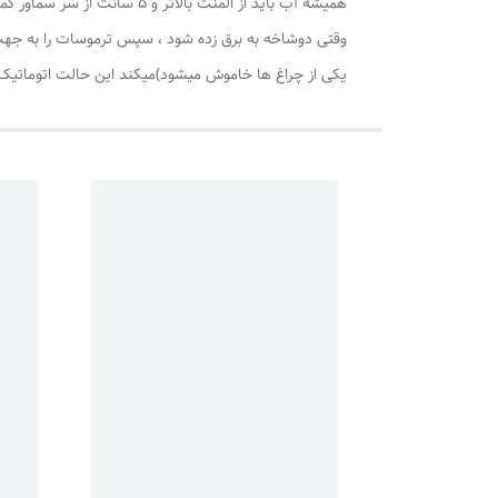
همیشه آب باید از المنت بالاتر و 5 سانت از سر سماور کمتر اب باشد
یکی از چراغ ها خاموش میشود)میکند این حالت اتوماتیک