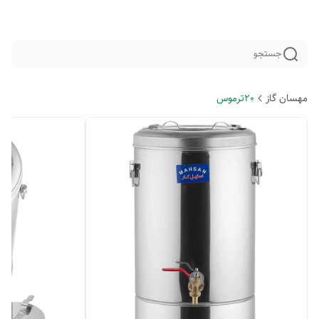
جستجو
مهسان گاز
20ترموس