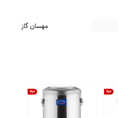
مهسان گاز
%
6
%
6