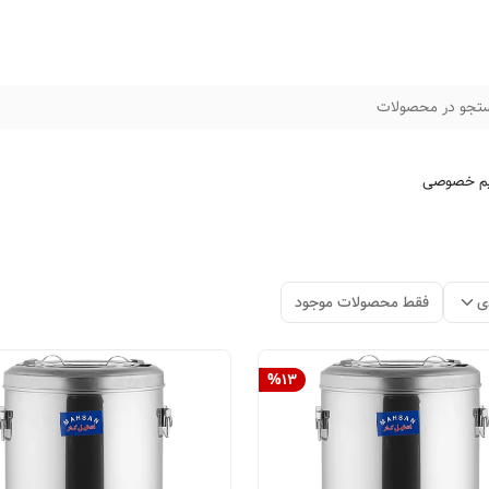
تجو در محصولات
م خصوصی
ی
فقط محصولات موجود
%
13