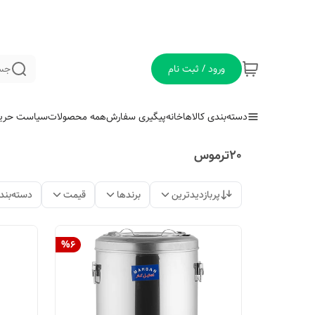
ورود / ثبت نام
جس
دسته‌بندی کالاها
خانه
پیگیری سفارش
همه محصولات
سیاست حری
20ترموس
پربازدیدترین
برندها
قیمت
دسته‌بند
%
6