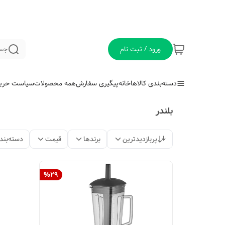
ورود / ثبت نام
جس
دسته‌بندی کالاها
خانه
پیگیری سفارش
همه محصولات
سیاست حری
بلندر
پربازدیدترین
برندها
قیمت
دسته‌بند
%
29