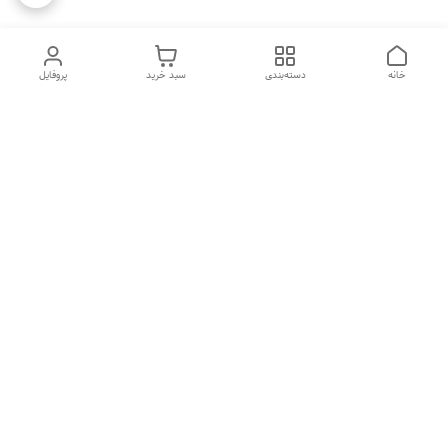
خانه
دسته‌بندی
سبد خرید
پروفایل
دسترسی سریع
تماس با ما
شکایات
درباره ما
قوانین و مقررات
سیاست حریم خصوصی
هفت روز هفته ، ۲۴ ساعت شبانه‌روز پاسخگوی شما هستیم