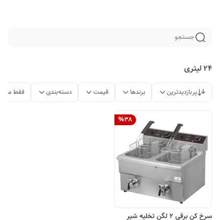
جستجو
24 لیتری
پربازدیدترین
برندها
قیمت
دسته‌بندی
فقط محصو
%
38
سرخ کن برقی 2 لگن تخلیه شیر