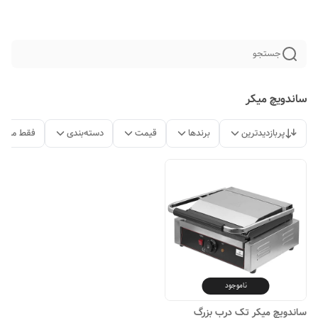
جستجو
ساندویچ میکر
پربازدیدترین
برندها
قیمت
دسته‌بندی
فقط محصو
ناموجود
ساندویچ میکر تک درب بزرگ