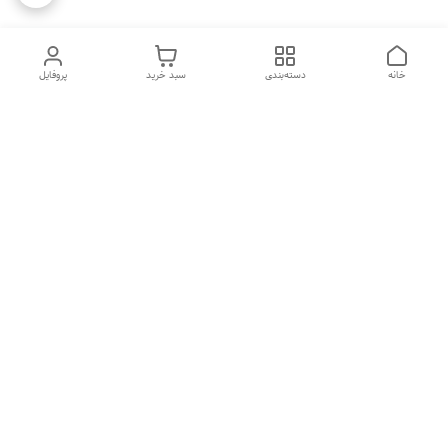
خانه
دسته‌بندی
سبد خرید
پروفایل
دسترسی سریع
تماس با ما
شکایات
درباره ما
قوانین و مقررات
سیاست حریم خصوصی
هفت روز هفته ، ۲۴ ساعت شبانه‌روز پاسخگوی شما هستیم