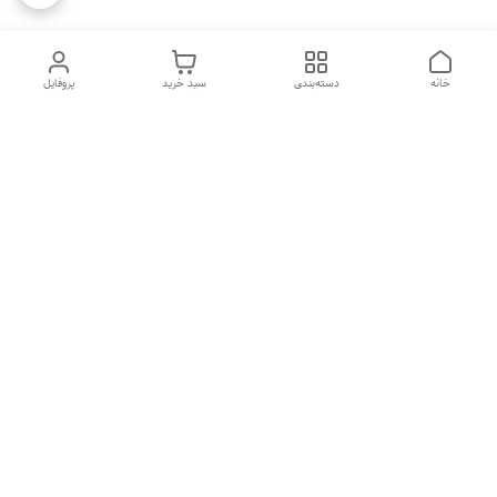
خانه
دسته‌بندی
سبد خرید
پروفایل
دسترسی سریع
تماس با ما
شکایات
درباره ما
قوانین و مقررات
سیاست حریم خصوصی
هفت روز هفته ، ۲۴ ساعت شبانه‌روز پاسخگوی شما هستیم