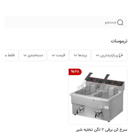
جستجو
ترموسات
پربازدیدترین
برندها
قیمت
دسته‌بندی
فقط محصو
%
38
سرخ کن برقی 2 لگن تخلیه شیر